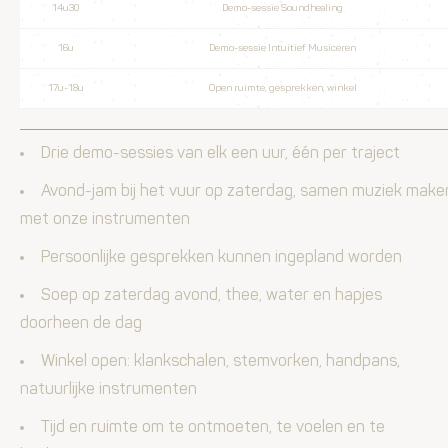
14u30
Demo-sessie Soundhealing
16u
Demo-sessie Intuïtief Musiceren
17u-18u
Open ruimte, gesprekken, winkel
Drie demo-sessies van elk een uur, één per traject
Avond-jam bij het vuur op zaterdag, samen muziek make
met onze instrumenten
Persoonlijke gesprekken kunnen ingepland worden
Soep op zaterdag avond, thee, water en hapjes
doorheen de dag
Winkel open: klankschalen, stemvorken, handpans,
natuurlijke instrumenten
Tijd en ruimte om te ontmoeten, te voelen en te