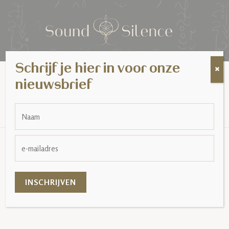
Schrijf je hier in voor onze
MENU
Opendeurweekend,
nieuwsbrief
Infomoment Opleidingen
HOME
EVENEMENTEN IN AUGUSTUS 2026
OPENDEURWEEKEND, INFOMOMENT
OPLEIDINGEN