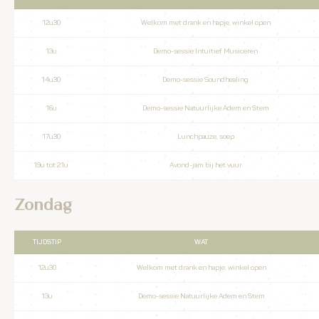
12u30
Welkom met drank en hapje, winkel open
13u
Demo-sessie Intuïtief Musiceren
14u30
Demo-sessie Soundhealing
16u
Demo-sessie Natuurlijke Adem en Stem
17u30
Lunchpauze, soep
19u tot 21u
Avond-jam bij het vuur
Zondag
TIJDSTIP
WAT
12u30
Welkom met drank en hapje, winkel open
13u
Demo-sessie Natuurlijke Adem en Stem