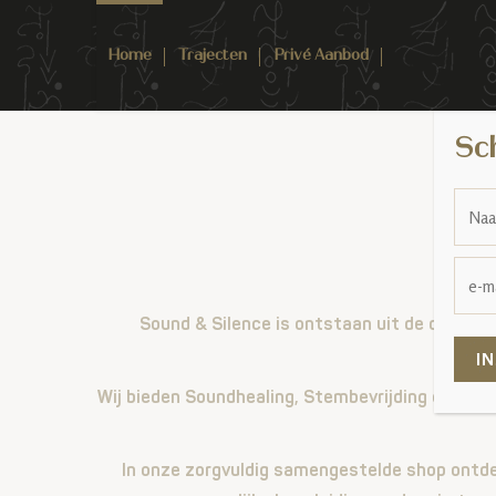
Home
Trajecten
Privé Aanbod
Sch
Sound & Silence is ontstaan uit de diepgaan
Wij bieden Soundhealing, Stembevrijding en Natu
In onze zorgvuldig samengestelde shop ontde