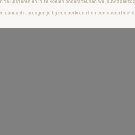
m te luisteren en in te voelen ondersteunen we jouw zoektoc
 en aandacht brengen je bij een oerkracht en een essentieel de