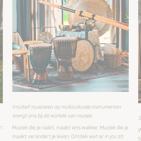
Intuïtief musiceren op multiculturele instrumenten
brengt ons bij de wortels van muziek.
S
n.
Muziek die je raakt, maakt iets wakker. Muziek die je
W
maakt verandert je leven. Ontdek wat er in jou zit
f