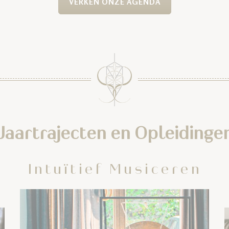
VERKEN ONZE AGENDA
Jaartrajecten en Opleidinge
n
Intuïtief Musiceren