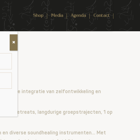
Shop
Media
Agenda
Contact
 draad de integratie van zelfontwikkeling en
hops, retreats, langdurige groepstrajecten, 1 op
en en diverse soundhealing instrumenten… Met