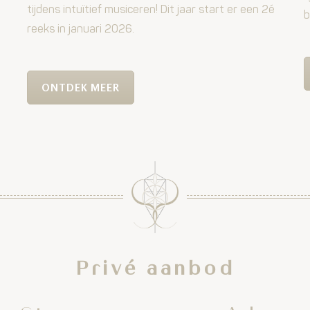
tijdens intuïtief musiceren! Dit jaar start er een 2é
b
reeks in januari 2026.
ONTDEK MEER
Privé aanbod