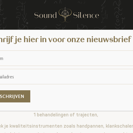
rijf je hier in voor onze nieuwsbrief
Sound & Silence
Jouw reis naar bezieling, veerkracht en innerlijke groei.
de kracht van klank, adem, beweging en stilte. Met als rode
bewustwording.
urlijke Adem en Stem, Intuïtief Musiceren aan in losse works
1 behandelingen of trajecten,
k je kwaliteitsinstrumenten zoals handpannen, klankschal