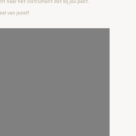
ht naar het instrument dat bij jou past.
el van jezelf.