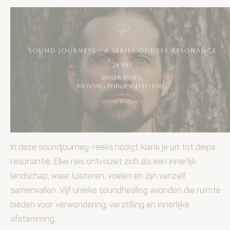
In deze soundjourney-reeks nodigt klank je uit tot diepe
resonantie.
Elke reis ontvouwt zich als een innerlijk
landschap, waar luisteren, voelen en zijn vanzelf
samenvallen.
Vijf unieke soundhealing avonden die ruimte
bieden voor verwondering, verstilling en innerlijke
afstemming.