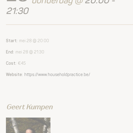
donderdag @
20:00 -
21:30
Start:
mei 28 @ 20:00
End:
mei 28 @ 21:30
Cost:
€45
Website:
https://www.householdpractice.be/
Geert Kumpen