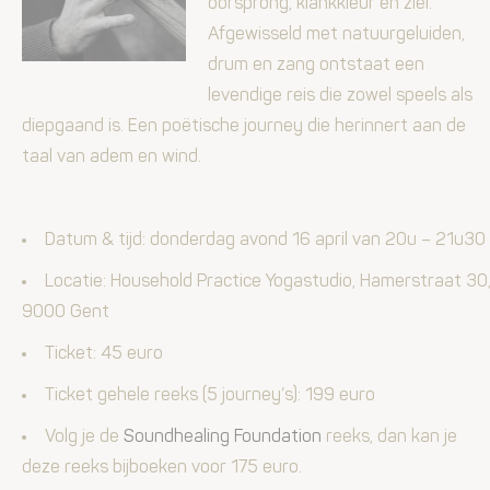
oorsprong, klankkleur en ziel.
Afgewisseld met natuurgeluiden,
drum en zang ontstaat een
levendige reis die zowel speels als
diepgaand is.
Een poëtische journey
die heri
nnert aan de
taal van adem en wind.
Datum & tijd: donderdag­ avond 16 april
van 20u – 21u30
Locatie: Household Practice Yogastudio, Hamerstraat 30
9000 Gent
Ticket: 45 euro
Ticket gehele reeks (5 journey’s): 199 euro
Volg je de
Soundhealing Foundation
reeks, dan kan je
deze reeks bijboeken voor 175 euro.