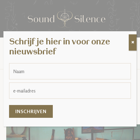
Schrijf je hier in voor onze
MENU
Soundhealing
nieuwsbrief
HOME
EVENTS FOR AUGUST 2026
SOUNDHEALING