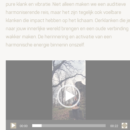
pure klank en vibratie. Niet alleen maken we een auditieve
harmoniserende reis, maar het zijn tegelijk ook voelbare
klanken die impact hebben op het lichaam. Oerklanken die j
naar jouw innerlijke wereld brengen en een oude verbinding
wakker maken. De herinnering en activatie van een
harmonische energie binnenin onszelf.
Video
Player
00:00
00:22