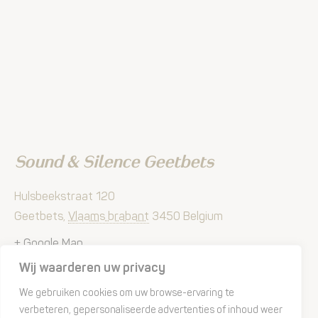
Sound & Silence Geetbets
Hulsbeekstraat 120
Geetbets
,
Vlaams brabant
3450
Belgium
+ Google Map
Wij waarderen uw privacy
Phone:
(0)472991141
We gebruiken cookies om uw browse-ervaring te
verbeteren, gepersonaliseerde advertenties of inhoud weer