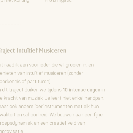
p met korting
Pro B mystic
raject Intuïtief Musiceren
it raad ik aan voor ieder die wil groeien in, en
enieten van intuïtief musiceren (zonder
oorkennis of partituren)
n dit traject duiken we tijdens
10 intense dagen
in
e kracht van muziek. Je leert niet enkel handpan,
aar ook andere ‘oer’instrumenten met elk hun
waliteit en schoonheid. We bouwen aan een fijne
roepsdynamiek en een creatief veld van
mprovisatie.