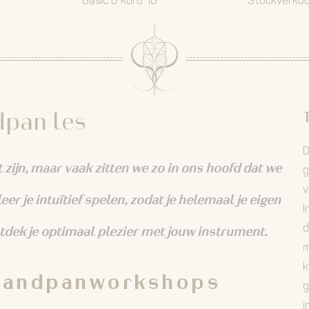
Basic D kurd 10
Stockverkoo
pan les
T
D
zijn, maar vaak zitten we zo in ons hoofd dat we
g
v
er je intuïtief spelen, zodat je helemaal je eigen
I
d
tdek je optimaal plezier met jouw instrument.
m
k
handpanworkshops
g
i