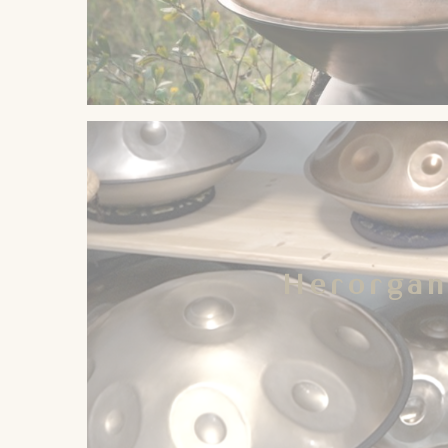
Bij een bezoek aan onze winkel of tijdens ee
We bespreken samen de mogeli
PS: De handpannen kunnen oo
Herorgan
Voor de basic modellen is de keuze gem
We hebben in onze shop nog verschillende an
200 euro) verkocht worden. Zoals bij elke h
Herorgan
individuele begeleiding en de mogelijkheid om
is. Deze handpannen kan je komen uitproberen 
tot 1699 euro. Hiervoor heb je een unieke ste
ka
Zolang de