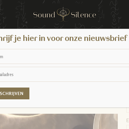
 & Silence
rijf je hier in voor onze nieuwsbrief
asic modellen !!!
V
 het kiezen van een handpan.
A
E
 Dkurd 10