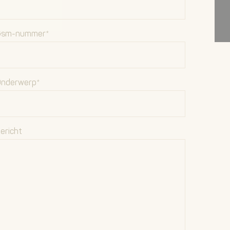
Gsm-nummer*
nderwerp*
ericht