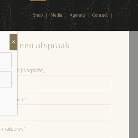
Shop
Media
Agenda
Contact
Maak een afspraak
oornaam (*verplicht)
chternaam*
-mailadres*