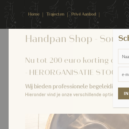
Home
Trajecten
Privé Aanbod
Handpan Shop - Sound
Sch
Nu tot 200 euro korting op b
- HERORGANISATIE STOCK -
Wij bieden professionele begeleiding bij
Hieronder vind je onze verschillende opties:
Basic