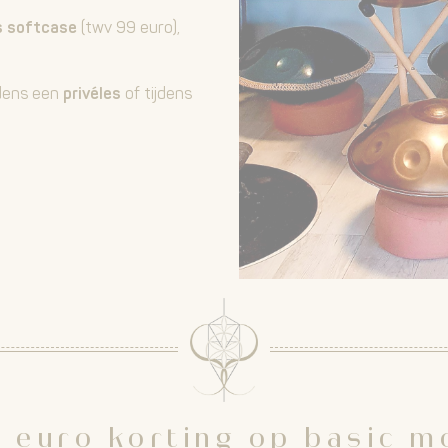
s softcase
(twv 99 euro),
jdens een
privéles
of tijdens
 euro korting op basic m