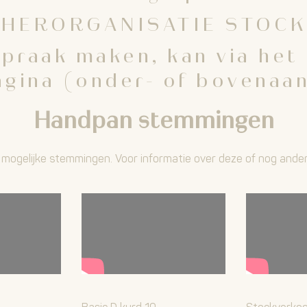
 HERORGANISATIE STOCK
praak maken, kan via het
agina (onder- of bovenaan
Handpan stemmingen
le mogelijke stemmingen. Voor informatie over deze of nog an