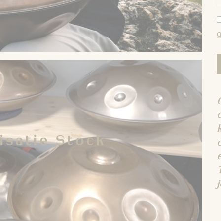
n workshop kan je verschillende opties uitproberen.
jkheden, aangepast aan jouw wensen.
k met bottom notes gemaakt worden.
g
isatie Stock
aakt om enkel nog de D kurd 10 aan te bieden.
dere basic modellen die daarom aan een korting (tot
andpan krijg je ook hier een zak, verzorgende olie,
isatie Stock
c
 je handpan te laten stemmen als er ooit een probleem
in onze shop en gaan (incl. de korting) van 999 euro
mming (of tot 12 noten) waar je heel veel plezier mee
j
n beleven.
 voorraad strekt!