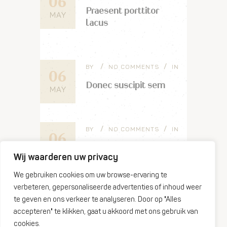
06
Praesent porttitor
MAY
lacus
BY
NO COMMENTS
IN
06
Donec suscipit sem
MAY
BY
NO COMMENTS
IN
06
Morbi vel est blandit
MAY
Wij waarderen uw privacy
We gebruiken cookies om uw browse-ervaring te
verbeteren, gepersonaliseerde advertenties of inhoud weer
te geven en ons verkeer te analyseren. Door op "Alles
accepteren" te klikken, gaat u akkoord met ons gebruik van
cookies.