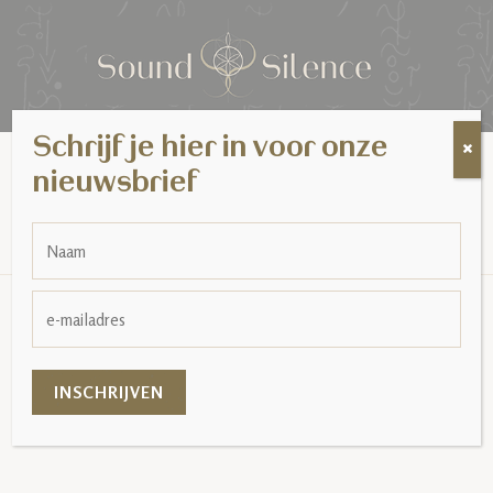
Schrijf je hier in voor onze
MENU
Opendeurweekend,
nieuwsbrief
Infomoment Opleidingen
HOME
EVENTS FOR AUGUST 2026
OPENDEURWEEKEND, INFOMOMENT
OPLEIDINGEN