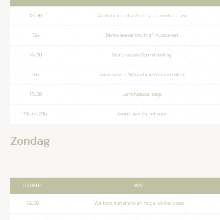
12u30
Welkom met drank en hapje, winkel open
13u
Demo-sessie Intuïtief Musiceren
14u30
Demo-sessie Soundhealing
16u
Demo-sessie Natuurlijke Adem en Stem
17u30
Lunchpauze, soep
19u tot 21u
Avond-jam bij het vuur
Zondag
TIJDSTIP
WAT
12u30
Welkom met drank en hapje, winkel open