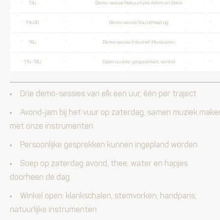
13u
Demo-sessie Natuurlijke Adem en Stem
14u30
Demo-sessie Soundhealing
16u
Demo-sessie Intuïtief Musiceren
17u-18u
Open ruimte, gesprekken, winkel
Drie demo-sessies van elk een uur, één per traject
Avond-jam bij het vuur op zaterdag, samen muziek make
met onze instrumenten
Persoonlijke gesprekken kunnen ingepland worden
Soep op zaterdag avond, thee, water en hapjes
doorheen de dag
Winkel open: klankschalen, stemvorken, handpans,
natuurlijke instrumenten